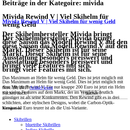
Beiträge in der Kategoire: mivida
Mivida Rewind V | Viel Skihelm für
Mivida Rewind V | Viel Skihelm für wenig Geld
wenig Geld
Der Skihelmhersteller Mivida bringt
Der Skihelmhersteller Mivida bringt
diese Saison das Modell Rewind V auf den
diese Saison das Modell Rewind V auf den
Markt. Dieser Skihelm ist für seine
Markt. Dieser Skihelm ist für seine
Ausstattung besonders preiswert und
Ausstattung besonders preiswert und
bringt viele Features mit sich.
bringt viele Features mit sich.
Das Maximum an Helm für wenig Geld. Dies ist jetzt möglich mit
Das Maximum an Helm für wenig Geld. Dies ist jetzt möglich mit
dem Mivida Rewind V. Für nur knappe 200 Euro ist jetzt ein Helm
Nov. 28, 2017
Artikel lesen
mit vielen Features auf dem Markt, der im Vergleich deutlich
Suchen nach:
günstiger ist als seine Konkurrenten. Den Rewind gibt es in drei
schlichten, aber stylischen Designs, wobei die Carbon-Optik-
Version 10 Euro teurer ist als die Uni-Variante.
Kategorien
Skibrillen
bluetribe Skibrillen
Indigo Skibrille