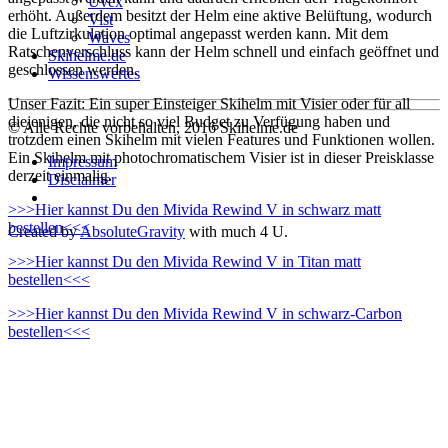
Uvex
erhöht. Außerdem besitzt der Helm eine aktive Belüftung, wodurch
Vist
die Luftzirkulation optimal angepasst werden kann. Mit dem
Waves
Ratschenverschluss kann der Helm schnell und einfach geöffnet und
Skihelme.de
geschlossen werden.
Wissenswertes
Unser Fazit: Ein super Einsteiger Skihelm mit Visier oder für all
diejenigen, die nicht so viel Budget zu Verfügung haben und
© Alle Rechte vorbehalten, 2016 Skihelme.de
trotzdem einen Skihelm mit vielen Features und Funktionen wollen.
Ein Skihelm mit photochromatischem Visier ist in dieser Preisklasse
Impressum
derzeit einmalig.
Disclaimer
>>>Hier kannst Du den Mivida Rewind V in schwarz matt
bestellen<<<
Created by
AbsoluteGravity
with much
4 U.
>>>Hier kannst Du den Mivida Rewind V in Titan matt
bestellen<<<
>>>Hier kannst Du den Mivida Rewind V in schwarz-Carbon
bestellen<<<