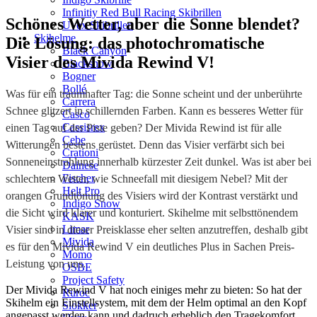
Infinitiy Red Bull Racing Skibrillen
Schönes Wetter, aber die Sonne blendet?
Uvex Skibrillen
Skihelme
Die Lösung: das photochromatische
Black Canyon
Visier des Mivida Rewind V!
Blacksnow
Bogner
Bollé
Was für ein traumhafter Tag: die Sonne scheint und der unberührte
Carrera
Schnee glitzert in schillernden Farben. Kann es besseres Wetter für
Casco
Cassisrex
einen Tag auf der Piste geben? Der Mivida Rewind ist für alle
Cebe
Witterungen bestens gerüstet. Denn das Visier verfärbt sich bei
Crationi
Sonneneinstrahlung innerhalb kürzester Zeit dunkel. Was ist aber bei
Dainese
Fischer
schlechtem Wetter, wie Schneefall mit diesigem Nebel? Mit der
Helt Pro
orangen Grundtönung des Visiers wird der Kontrast verstärkt und
Indigo Snow
die Sicht wird klarer und konturiert. Skihelme mit selbsttönendem
KASK
Limar
Visier sind in dieser Preisklasse eher selten anzutreffen, deshalb gibt
Mivida
es für den Mivida Rewind V ein deutliches Plus in Sachen Preis-
Momo
Leistung von uns.
OSBE
Project Safety
Der Mivida Rewind V hat noch einiges mehr zu bieten: So hat der
Ruroc
Skihelm ein Einstellsystem, mit dem der Helm optimal an den Kopf
Slokker
angepasst werden kann und dadruch erheblich den Tragekomfort